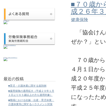
■７０歳か
成２６年３
健康保険
「協会けん
ぜか？」と
７０歳から
４月１日から
成２０年度か
最近の投稿
■育児・介護休業に関する規則例
平成２５年度
■雇用保険の適用拡大（平成２９年１月
１日より６５歳以上の方も適用対象）
になったた
■職場における妊娠・出産・育児休業・
介護休業等に関するハラスメント対策