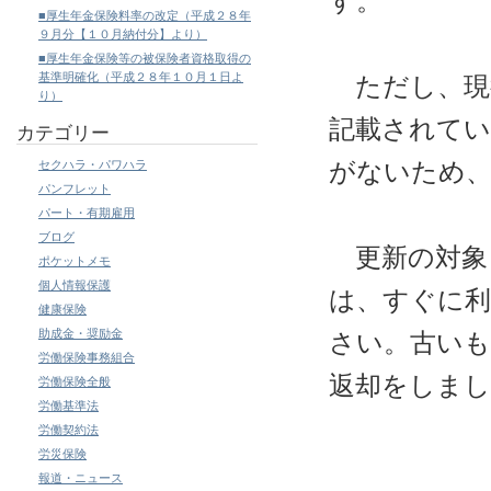
す。
■厚生年金保険料率の改定（平成２８年
９月分【１０月納付分】より）
■厚生年金保険等の被保険者資格取得の
基準明確化（平成２８年１０月１日よ
ただし、現
り）
記載されてい
カテゴリー
がないため
セクハラ・パワハラ
パンフレット
パート・有期雇用
ブログ
更新の対象
ポケットメモ
個人情報保護
は、すぐに
健康保険
助成金・奨励金
さい。古いも
労働保険事務組合
返却をしまし
労働保険全般
労働基準法
労働契約法
労災保険
報道・ニュース