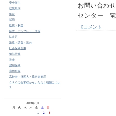
安全衛生
お問い合わせ
就業規則
センター 電
年金
採用
政策・制度
0コメント
様式・パンフレット情報
法改正
派遣・請負・出向
社会保険全般
給与計算
賃金
雇用保険
雇用均等
高齢者・外国人・障害者雇用
ＣＰＣのお客様からいただく報酬につい
て
2013年3月
月
火
水
木
金
土
日
1
2
3