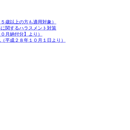
６５歳以上の方も適用対象）
等に関するハラスメント対策
１０月納付分】より）
化（平成２８年１０月１日より）