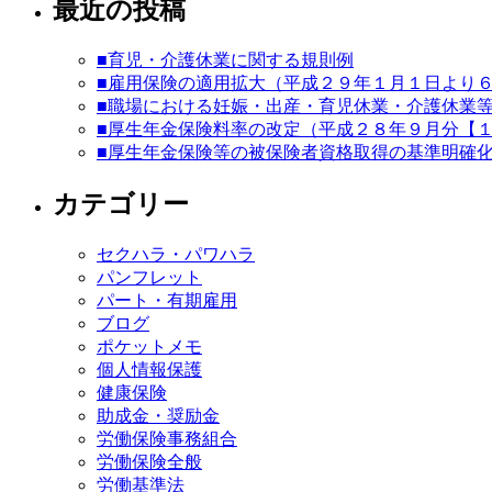
最近の投稿
■育児・介護休業に関する規則例
■雇用保険の適用拡大（平成２９年１月１日より
■職場における妊娠・出産・育児休業・介護休業
■厚生年金保険料率の改定（平成２８年９月分【
■厚生年金保険等の被保険者資格取得の基準明確
カテゴリー
セクハラ・パワハラ
パンフレット
パート・有期雇用
ブログ
ポケットメモ
個人情報保護
健康保険
助成金・奨励金
労働保険事務組合
労働保険全般
労働基準法