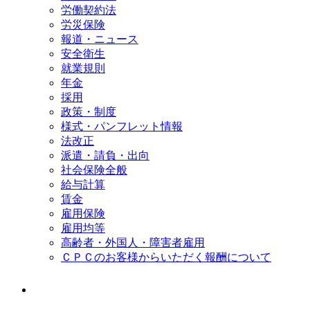
労働契約法
労災保険
報道・ニュース
安全衛生
就業規則
年金
採用
政策・制度
様式・パンフレット情報
法改正
派遣・請負・出向
社会保険全般
給与計算
賃金
雇用保険
雇用均等
高齢者・外国人・障害者雇用
ＣＰＣのお客様からいただく報酬について