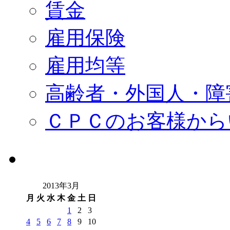
賃金
雇用保険
雇用均等
高齢者・外国人・障
ＣＰＣのお客様から
2013年3月
月
火
水
木
金
土
日
1
2
3
4
5
6
7
8
9
10