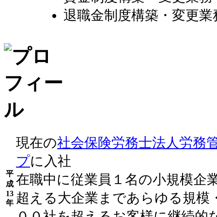
退職金制度構築・変更業
現在の
社会保険労務士法人労務
プ
に入社
平
在職中に従業員１名の小規模企
成
13
超える大企業まであらゆる規模
年
００社を超えるお客様に継続的