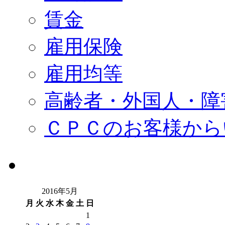
賃金
雇用保険
雇用均等
高齢者・外国人・障
ＣＰＣのお客様から
2016年5月
月
火
水
木
金
土
日
1