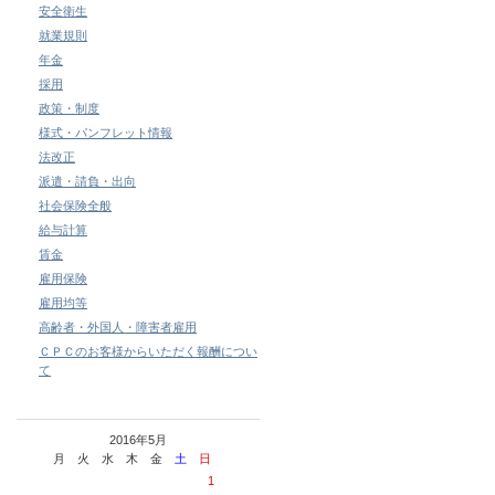
安全衛生
就業規則
年金
採用
政策・制度
様式・パンフレット情報
法改正
派遣・請負・出向
社会保険全般
給与計算
賃金
雇用保険
雇用均等
高齢者・外国人・障害者雇用
ＣＰＣのお客様からいただく報酬につい
て
2016年5月
月
火
水
木
金
土
日
1