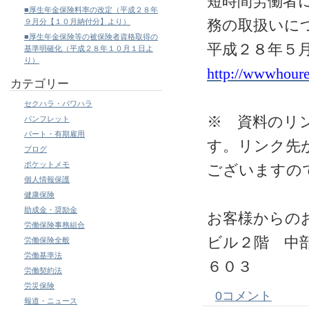
短時間労働者
■厚生年金保険料率の改定（平成２８年
務の取扱いに
９月分【１０月納付分】より）
■厚生年金保険等の被保険者資格取得の
平成２８年５
基準明確化（平成２８年１０月１日よ
り）
http://wwwhoure
カテゴリー
セクハラ・パワハラ
※ 資料のリ
パンフレット
パート・有期雇用
す。リンク先
ブログ
ポケットメモ
ございますの
個人情報保護
健康保険
助成金・奨励金
お客様からの
労働保険事務組合
ビル２階 中
労働保険全般
労働基準法
６０３
労働契約法
労災保険
0コメント
報道・ニュース