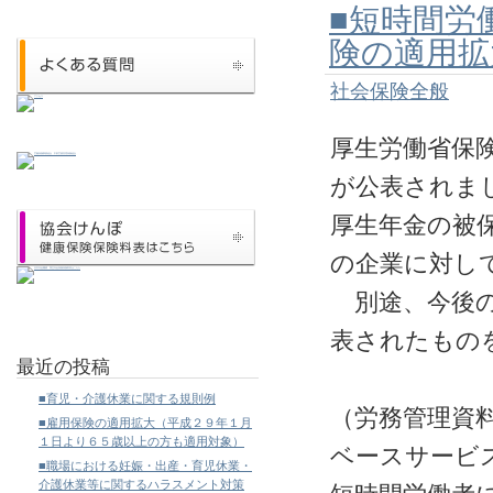
■短時間労
険の適用拡
社会保険全般
厚生労働省保
が公表されま
厚生年金の被
の企業に対し
別途、今後の
表されたもの
最近の投稿
■育児・介護休業に関する規則例
（労務管理資
■雇用保険の適用拡大（平成２９年１月
１日より６５歳以上の方も適用対象）
ベースサービ
■職場における妊娠・出産・育児休業・
介護休業等に関するハラスメント対策