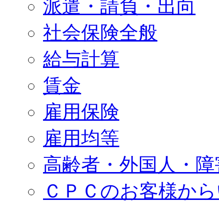
派遣・請負・出向
社会保険全般
給与計算
賃金
雇用保険
雇用均等
高齢者・外国人・障
ＣＰＣのお客様から