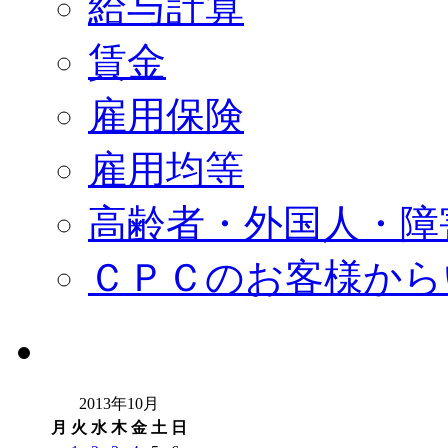
給与計算
賃金
雇用保険
雇用均等
高齢者・外国人・障
ＣＰＣのお客様から
2013年10月
月
火
水
木
金
土
日