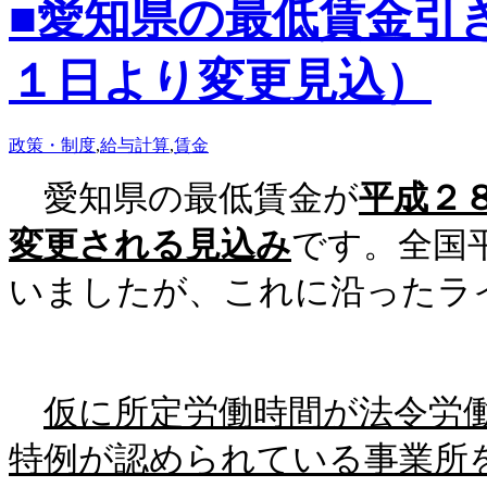
■愛知県の最低賃金引
１日より変更見込）
政策・制度
,
給与計算
,
賃金
愛知県の最低賃金が
平成２
変更される見込み
です。全国
いましたが、これに沿ったラ
仮に所定労働時間が法令労
特例が認められている事業所