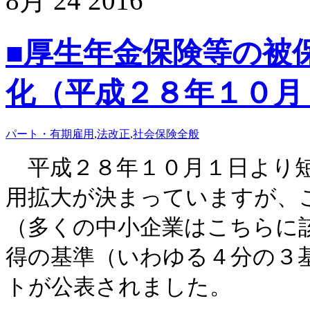
8月
24
2016
■厚生年金保険等の被
化（平成２８年１０月
パート・有期雇用
,
法改正
,
社会保険全般
平成２８年１０月１日より短
用拡大が決まっていますが、
（多くの中小企業はこちらに
得の基準（いわゆる４分の３
トが公表されました。