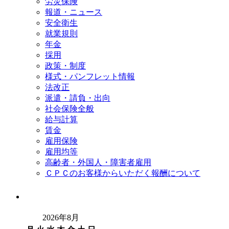
労災保険
報道・ニュース
安全衛生
就業規則
年金
採用
政策・制度
様式・パンフレット情報
法改正
派遣・請負・出向
社会保険全般
給与計算
賃金
雇用保険
雇用均等
高齢者・外国人・障害者雇用
ＣＰＣのお客様からいただく報酬について
2026年8月