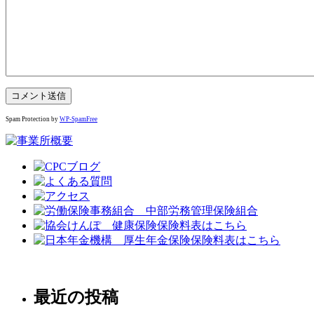
Spam Protection by
WP-SpamFree
最近の投稿