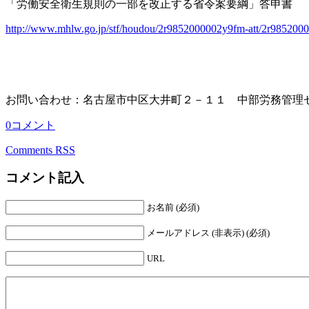
「労働安全衛生規則の一部を改正する省令案要綱」答申書
http://www.mhlw.go.jp/stf/houdou/2r9852000002y9fm-att/2r985200
お問い合わせ：名古屋市中区大井町２－１１ 中部労務管理
0コメント
Comments RSS
コメント記入
お名前 (必須)
メールアドレス (非表示) (必須)
URL