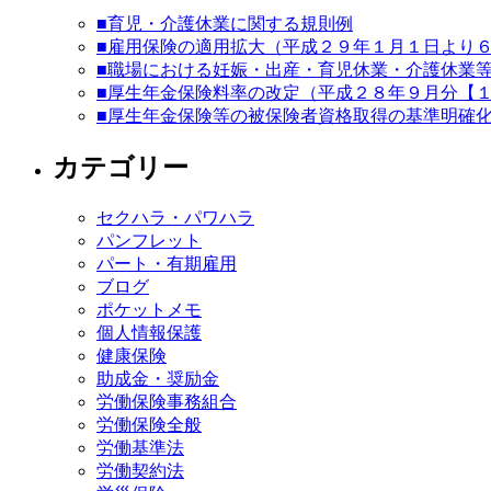
■育児・介護休業に関する規則例
■雇用保険の適用拡大（平成２９年１月１日より
■職場における妊娠・出産・育児休業・介護休業
■厚生年金保険料率の改定（平成２８年９月分【
■厚生年金保険等の被保険者資格取得の基準明確
カテゴリー
セクハラ・パワハラ
パンフレット
パート・有期雇用
ブログ
ポケットメモ
個人情報保護
健康保険
助成金・奨励金
労働保険事務組合
労働保険全般
労働基準法
労働契約法