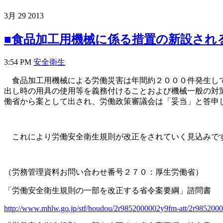
3月
29
2013
■食品加工用機械に係る措置の新設され
3:54 PM
安全衛生
食品加工用機械による労働災害は年間約２０００件発生して
出し時の用具の使用等を義務付けることおよび機械一般の対
働省から案として出され、労働政策審議会は「妥当」と答申
これにより労働安全衛生規則が改正をされていく見込みです
（労務管理資料お問い合わせ番号２７０：厚生労働省）
「労働安全衛生規則の一部を改正する省令案要綱」諮問書
http://www.mhlw.go.jp/stf/houdou/2r9852000002y9fm-att/2r985200