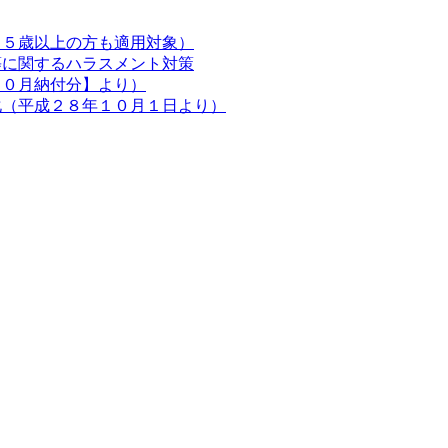
６５歳以上の方も適用対象）
等に関するハラスメント対策
１０月納付分】より）
化（平成２８年１０月１日より）