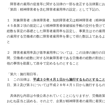
障害者の雇用の促進等に関する法律の一部を改正する法律案にお
「第四：精神障害者を含む障害者雇用率の設定」として下記の。
１ 対象障害者（身体障害者、知的障害者又は精神障害者（精神
４５条第２項の規定により精神障害者保健福祉手帳の交付を受け
総数を算定の基礎とした障害者雇用率を設定し、事業主はその雇
の雇用する労働者の数に障害者雇用率を乗じて得た数以上である
と
２ 障害者雇用率及び基準雇用率については、この法律の施行の
間、労働者の総数に対する対象障害者である労働者の総数の割合
他の事情を勘案して政令で定めるものとすること
「第六：施行期日等」
１ この法律は、
平成３０年４月１日から施行するものとするこ
日、第２及び第３については平成２８年４月１日から施行するも
具体的な内容は今後公表されていくことになりますが、労働政策
おむね妥当と認める。その上で、企業が精神障害者の雇用に着実