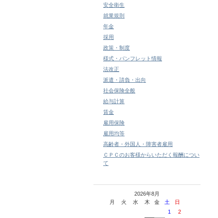
安全衛生
就業規則
年金
採用
政策・制度
様式・パンフレット情報
法改正
派遣・請負・出向
社会保険全般
給与計算
賃金
雇用保険
雇用均等
高齢者・外国人・障害者雇用
ＣＰＣのお客様からいただく報酬につい
て
2026年8月
月
火
水
木
金
土
日
1
2