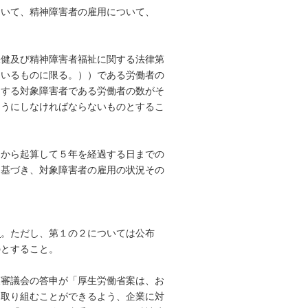
いて、精神障害者の雇用について、
保健及び精神障害者福祉に関する法律第
ているものに限る。））である労働者の
用する対象障害者である労働者の数がそ
ようにしなければならないものとするこ
日から起算して５年を経過する日までの
に基づき、対象障害者の雇用の状況その
と
。ただし、第１の２については公布
のとすること。
審議会の答申が「厚生労働省案は、お
に取り組むことができるよう、企業に対