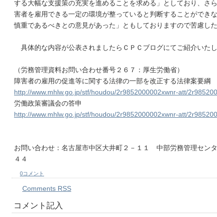
する大幅な支援策の充実を進めることを求める」としており、さ
害者を雇用できる一定の環境が整っていると判断することができ
慎重であるべきとの意見があった」ともしておりますので苦慮し
具体的な内容が公表されましたらＣＰＣブログにてご紹介いたし
（労務管理資料お問い合わせ番号２６７：厚生労働省）
障害者の雇用の促進等に関する法律の一部を改正する法律案要綱
http://www.mhlw.go.jp/stf/houdou/2r9852000002xwnr-att/2r9852
労働政策審議会の答申
http://www.mhlw.go.jp/stf/houdou/2r9852000002xwnr-att/2r98520
お問い合わせ：名古屋市中区大井町２－１１ 中部労務管理セン
４４
0コメント
Comments RSS
コメント記入