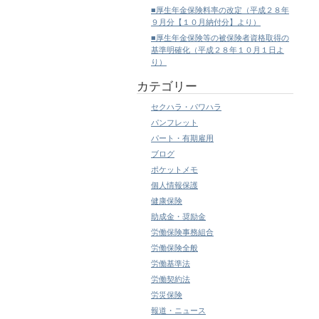
■厚生年金保険料率の改定（平成２８年
９月分【１０月納付分】より）
■厚生年金保険等の被保険者資格取得の
基準明確化（平成２８年１０月１日よ
り）
カテゴリー
セクハラ・パワハラ
パンフレット
パート・有期雇用
ブログ
ポケットメモ
個人情報保護
健康保険
助成金・奨励金
労働保険事務組合
労働保険全般
労働基準法
労働契約法
労災保険
報道・ニュース