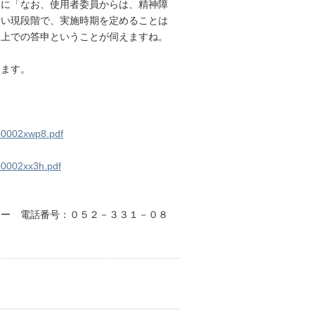
らに「なお、使用者委員からは、精神障
ない現段階で、実施時期を定めることは
た上での答申ということが伺えますね。
ます。
000002xwp8.pdf
00002xx3h.pdf
ター 電話番号：０５２－３３１－０８