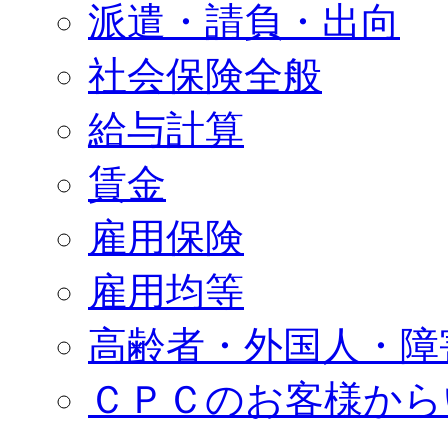
派遣・請負・出向
社会保険全般
給与計算
賃金
雇用保険
雇用均等
高齢者・外国人・障
ＣＰＣのお客様から