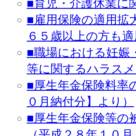
■育児・介護休業に
■雇用保険の適用拡
６５歳以上の方も適
■職場における妊娠
等に関するハラスメ
■厚生年金保険料率
０月納付分】より）
■厚生年金保険等の
（平成２８年１０月