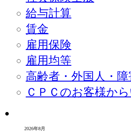
給与計算
賃金
雇用保険
雇用均等
高齢者・外国人・障
ＣＰＣのお客様から
2026年8月