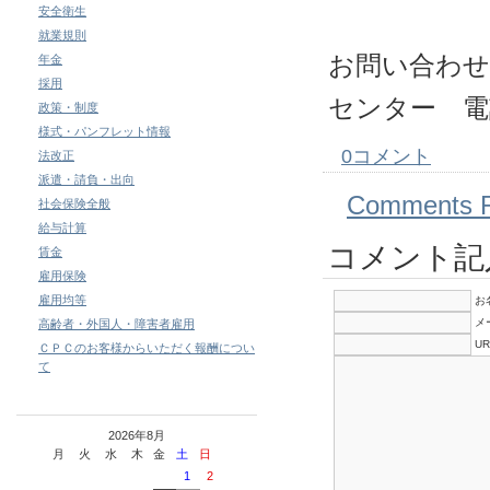
安全衛生
就業規則
お問い合わせ
年金
採用
センター 電
政策・制度
様式・パンフレット情報
0コメント
法改正
派遣・請負・出向
Comments 
社会保険全般
給与計算
コメント記
賃金
雇用保険
雇用均等
お
メ
高齢者・外国人・障害者雇用
UR
ＣＰＣのお客様からいただく報酬につい
て
2026年8月
月
火
水
木
金
土
日
1
2