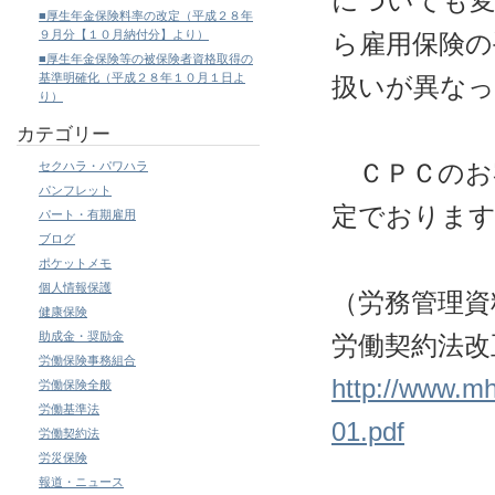
についても変
■厚生年金保険料率の改定（平成２８年
９月分【１０月納付分】より）
ら雇用保険の
■厚生年金保険等の被保険者資格取得の
基準明確化（平成２８年１０月１日よ
扱いが異な
り）
カテゴリー
ＣＰＣのお
セクハラ・パワハラ
パンフレット
定でおりま
パート・有期雇用
ブログ
ポケットメモ
個人情報保護
（労務管理資
健康保険
助成金・奨励金
労働契約法改
労働保険事務組合
http://www.mh
労働保険全般
労働基準法
01.pdf
労働契約法
労災保険
報道・ニュース