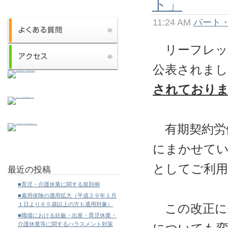
ト」
11:24 AM
パート
リーフレッ
公表されまし
されており
有期契約労
にまかせてい
としてご利
最近の投稿
■育児・介護休業に関する規則例
■雇用保険の適用拡大（平成２９年１月
１日より６５歳以上の方も適用対象）
この改正に
■職場における妊娠・出産・育児休業・
介護休業等に関するハラスメント対策