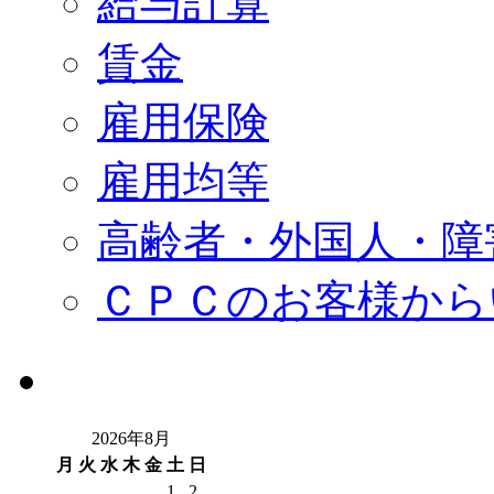
給与計算
賃金
雇用保険
雇用均等
高齢者・外国人・障
ＣＰＣのお客様から
2026年8月
月
火
水
木
金
土
日
1
2