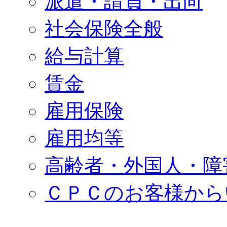
派遣・請負・出向
社会保険全般
給与計算
賃金
雇用保険
雇用均等
高齢者・外国人・障
ＣＰＣのお客様から