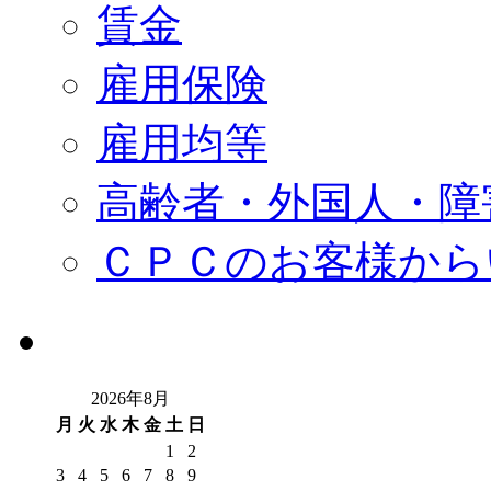
賃金
雇用保険
雇用均等
高齢者・外国人・障
ＣＰＣのお客様から
2026年8月
月
火
水
木
金
土
日
1
2
3
4
5
6
7
8
9