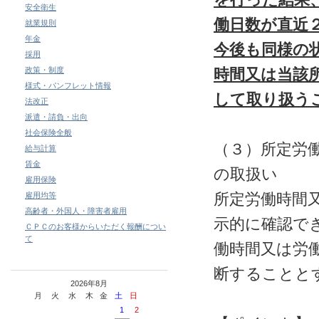
安全衛生
働日数が直近
就業規則
年金
今後も同様の
採用
政策・制度
時間又は当該
様式・パンフレット情報
して取り扱う
法改正
派遣・請負・出向
社会保険全般
（３）所定労
給与計算
賃金
の取扱い
雇用保険
所定労働時間
雇用均等
高齢者・外国人・障害者雇用
示的に確認で
ＣＰＣのお客様からいただく報酬につい
て
働時間又は労
断することと
2026年8月
月
火
水
木
金
土
日
1
2