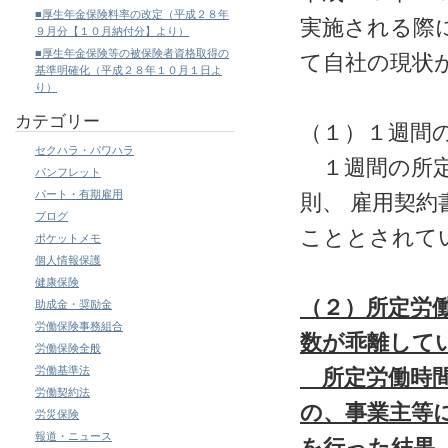
■厚生年金保険料率の改定（平成２８年
実施される際
９月分【１０月納付分】より）
■厚生年金保険等の被保険者資格取得の
て自社の現状
基準明確化（平成２８年１０月１日よ
り）
カテゴリー
（１）１週間
セクハラ・パワハラ
１週間の所定
パンフレット
パート・有期雇用
則、 雇用契
ブログ
こととされて
ポケットメモ
個人情報保護
健康保険
（２）所定労
助成金・奨励金
労働保険事務組合
数が乖離して
労働保険全般
労働基準法
所定労働時
労働契約法
の、事業主等
労災保険
報道・ニュース
を行った結果