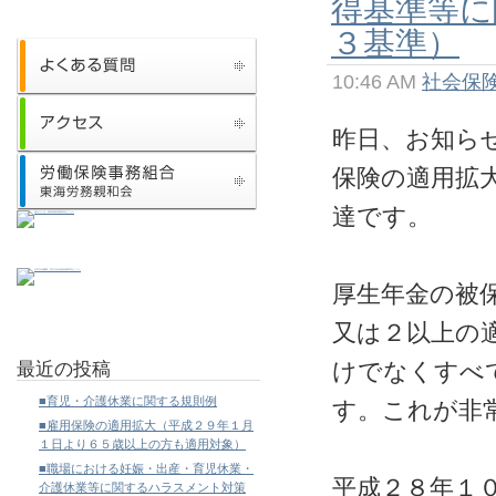
得基準等に
３基準）
10:46 AM
社会保
昨日、お知ら
保険の適用拡
達です。
厚生年金の被
又は２以上の
最近の投稿
けでなくすべ
■育児・介護休業に関する規則例
す。これが非
■雇用保険の適用拡大（平成２９年１月
１日より６５歳以上の方も適用対象）
■職場における妊娠・出産・育児休業・
平成２８年１
介護休業等に関するハラスメント対策