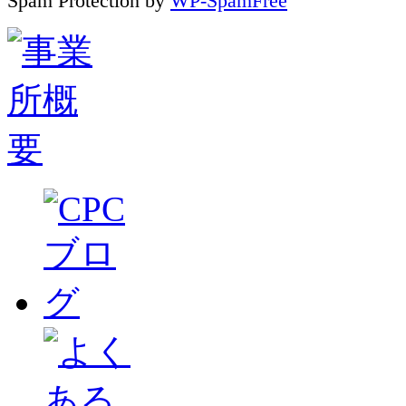
Spam Protection by
WP-SpamFree