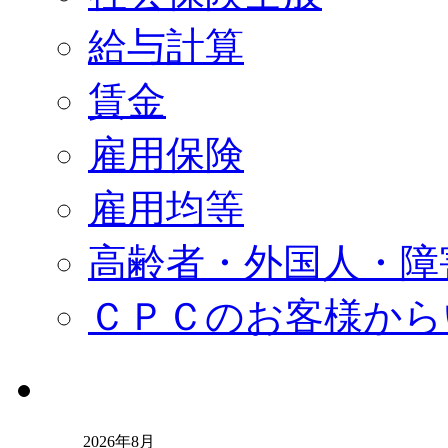
給与計算
賃金
雇用保険
雇用均等
高齢者・外国人・障
ＣＰＣのお客様から
2026年8月