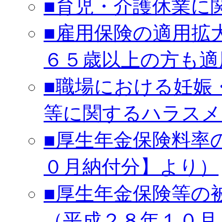
■育児・介護休業に
■雇用保険の適用拡
６５歳以上の方も適
■職場における妊娠
等に関するハラスメ
■厚生年金保険料率
０月納付分】より）
■厚生年金保険等の
（平成２８年１０月