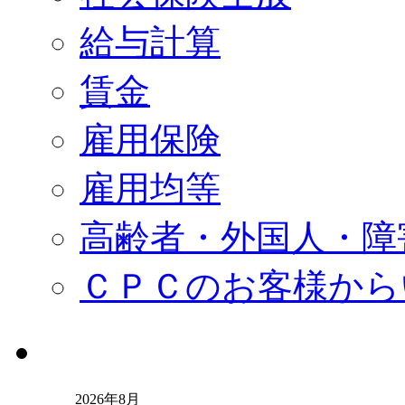
給与計算
賃金
雇用保険
雇用均等
高齢者・外国人・障
ＣＰＣのお客様から
2026年8月