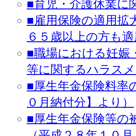
■育児・介護休業に
■雇用保険の適用拡
６５歳以上の方も適
■職場における妊娠
等に関するハラスメ
■厚生年金保険料率
０月納付分】より）
■厚生年金保険等の
（平成２８年１０月