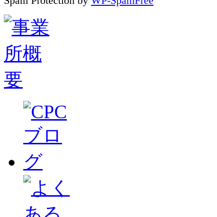
Spam Protection by
WP-SpamFree