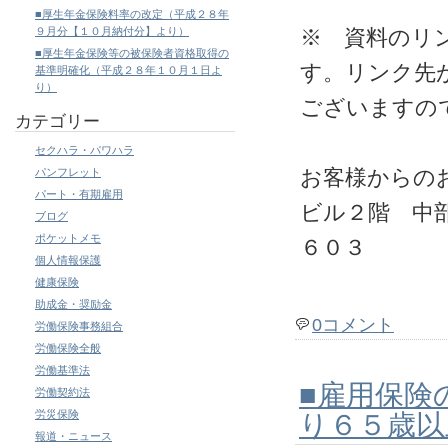
■厚生年金保険料率の改定（平成２８年
９月分【１０月納付分】より）
※ 資料のリ
■厚生年金保険等の被保険者資格取得の
す。リンク先
基準明確化（平成２８年１０月１日よ
り）
ございますの
カテゴリー
セクハラ・パワハラ
お客様からの
パンフレット
パート・有期雇用
ビル２階 中
ブログ
ポケットメモ
６０３
個人情報保護
健康保険
助成金・奨励金
0コメント
労働保険事務組合
労働保険全般
労働基準法
■雇用保険
労働契約法
労災保険
り６５歳以
報道・ニュース