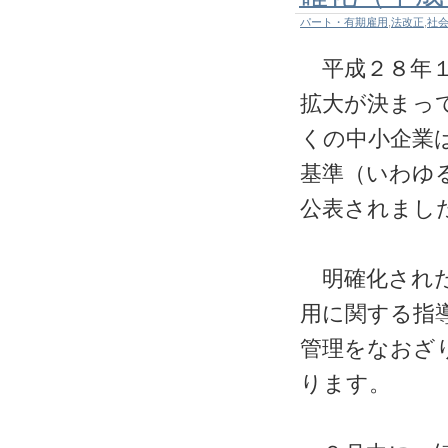
パート・有期雇用
,
法改正
,
社
平成２８年１
拡大が決まっ
くの中小企業
基準（いわゆ
公表されまし
明確化された
用に関する指
管理をなおざ
ります。