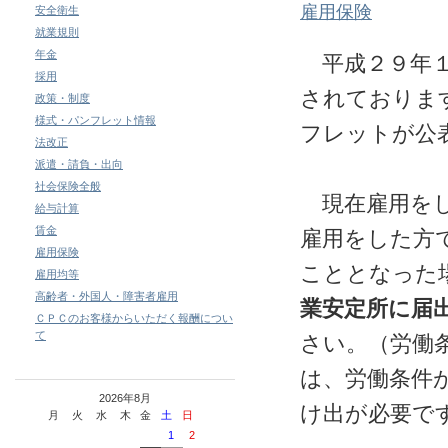
雇用保険
安全衛生
就業規則
年金
平成２９年１
採用
されておりま
政策・制度
様式・パンフレット情報
フレットが公
法改正
派遣・請負・出向
社会保険全般
現在雇用をし
給与計算
賃金
雇用をした方
雇用保険
こととなった
雇用均等
高齢者・外国人・障害者雇用
業安定所に届
ＣＰＣのお客様からいただく報酬につい
て
さい。（労働
は、労働条件
2026年8月
け出が必要で
月
火
水
木
金
土
日
1
2