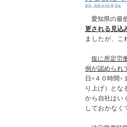
政策・制度
,
給与計算
,
賃金
愛知県の最低
更される見込
ましたが、こ
仮に所定労
例が認められ
日×４０時間
÷
り上げ）とな
から自社はい
しておかなく