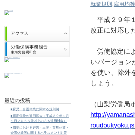
就業規則
,
雇用均
平成２９年１
改正に対応し
労使協定によ
いバージョン
を使い、除外
しょう。
最近の投稿
（山梨労働局
■育児・介護休業に関する規則例
http://yamanash
■雇用保険の適用拡大（平成２９年１月
１日より６５歳以上の方も適用対象）
roudoukyoku.js
■職場における妊娠・出産・育児休業・
介護休業等に関するハラスメント対策