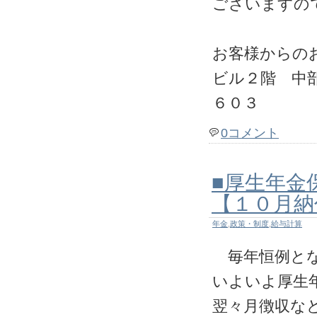
ございますの
お客様からの
ビル２階 中
６０３
0コメント
■厚生年金
【１０月納
年金
,
政策・制度
,
給与計算
毎年恒例とな
いよいよ厚生
翌々月徴収な